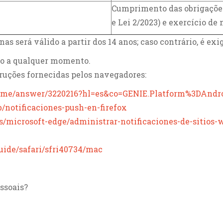
Cumprimento das obrigações 
e Lei 2/2023) e exercício de
 será válido a partir dos 14 anos; caso contrário, é exi
to a qualquer momento.
truções fornecidas pelos navegadores:
hrome/answer/3220216?hl=es&co=GENIE.Platform%3DAndr
b/notificaciones-push-en-firefox
es/microsoft-edge/administrar-notificaciones-de-sitios
guide/safari/sfri40734/mac
ssoais?